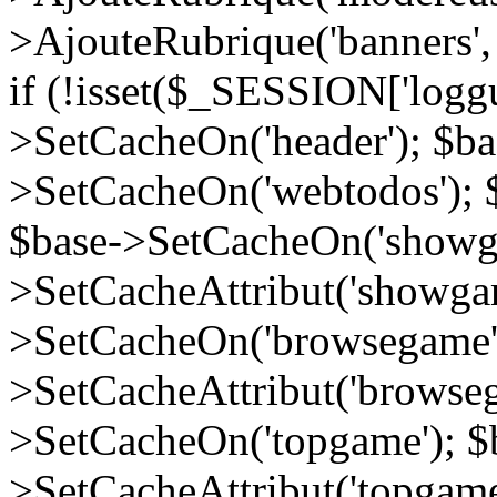
>AjouteRubrique('banners', 0
if (!isset($_SESSION['loggu
>SetCacheOn('header'); $ba
>SetCacheOn('webtodos'); 
$base->SetCacheOn('showga
>SetCacheAttribut('showgame
>SetCacheOn('browsegame')
>SetCacheAttribut('browsega
>SetCacheOn('topgame'); $
>SetCacheAttribut('topgame', 